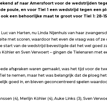
eekend af naar Amersfoort voor de wedstrijden tege
de poule, en voor Tiel 1 een wedstrijd tegen een plo
ok een behoorlijke maat te groot voor Tiel 1: 28-15.
an Luc van Harten, nu Linda Nijenhuis van haar zwangers
ite met scoren, waardoor het even de vraag was of ze 
De start van de wedstrijd bevestigde dat het wel goed 
n Köhler en Sven Verwoert – gingen de Tielenaren met 
ede afspraken waren gemaakt, was het tijd voor de twee
el te nemen, maar het was belangrijk dat de ploeg he
ndelijk goed in, en bleven geconcentreerd spelen waar
ssen (4), Merlijn Köhler (4), Auke Links (3), Sven Verwoert