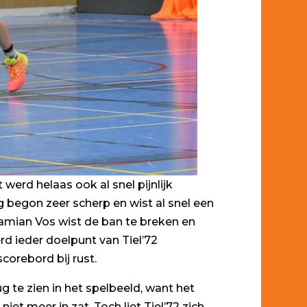
erd helaas ook al snel pijnlijk
g begon zeer scherp en wist al snel een
Damian Vos wist de ban te breken en
rd ieder doelpunt van Tiel’72
corebord bij rust.
g te zien in het spelbeeld, want het
 meer in zat. Toch liet Tiel’72 zich