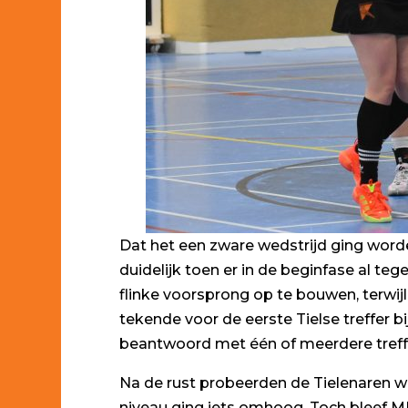
Dat het een zware wedstrijd ging worde
duidelijk toen er in de beginfase al t
flinke voorsprong op te bouwen, terwij
tekende voor de eerste Tielse treffer b
beantwoord met één of meerdere treffers
Na de rust probeerden de Tielenaren wat
niveau ging iets omhoog. Toch bleef M