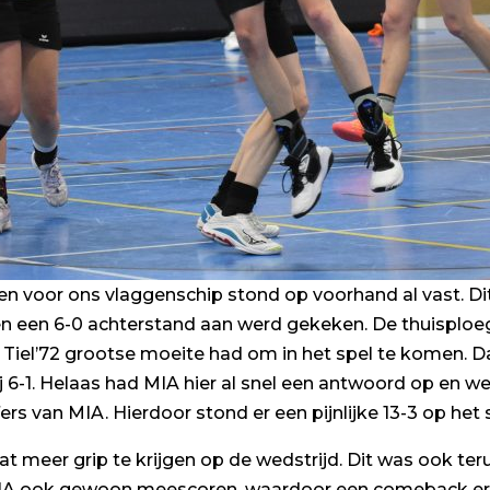
n voor ons vlaggenschip stond op voorhand al vast. Dit w
egen een 6-0 achterstand aan werd gekeken. De thuisploe
l Tiel’72 grootse moeite had om in het spel te komen. 
ij 6-1. Helaas had MIA hier al snel een antwoord op en we
 van MIA. Hierdoor stond er een pijnlijke 13-3 op het s
 meer grip te krijgen op de wedstrijd. Dit was ook teru
IA ook gewoon meescoren, waardoor een comeback er niet