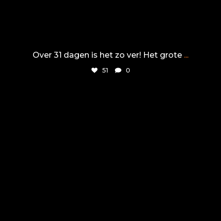
Over 31 dagen is het zo ver! Het grote
...
51
0
tiel72
Jun 24