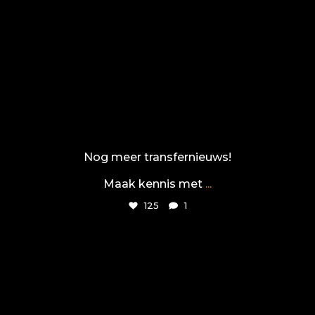
Nog meer transfernieuws!
Maak kennis met
...
125
1
tiel72
Jun 14