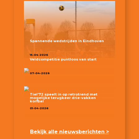
Spannende wedstrijden in Eindhoven
15-04-2026
Veldcompetitie puntloos van start
07-04-2026
Tiel’72 speelt in op retrotrend met
mogelijke terugkeer drie-vakken
korfbal
01-04-2026
Bekijk alle nieuwsberichten >