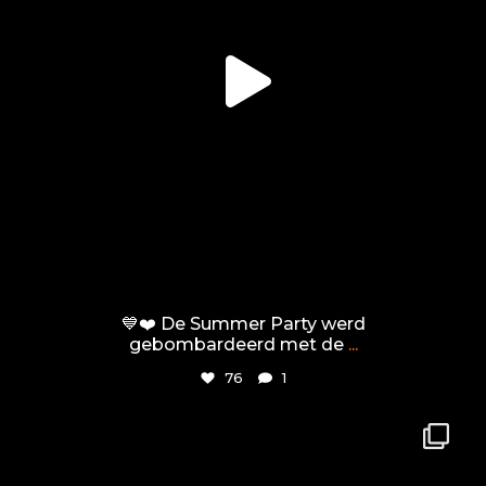
💙❤️ De Summer Party werd
gebombardeerd met de
...
76
1
tiel72
Jun 8