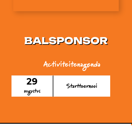
BALSPONSOR
Activiteitenagenda
29
Starttoernooi
augustus