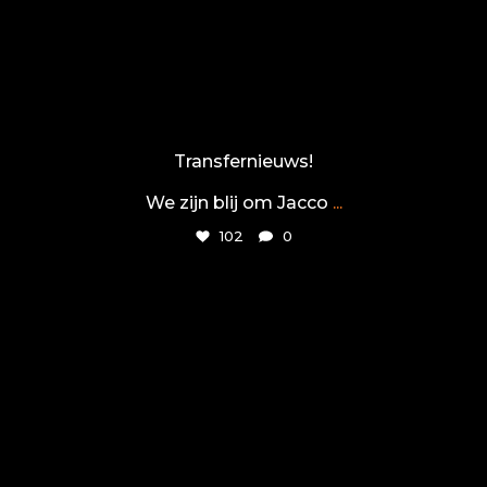
Transfernieuws!
We zijn blij om Jacco
...
102
0
tiel72
Jun 18