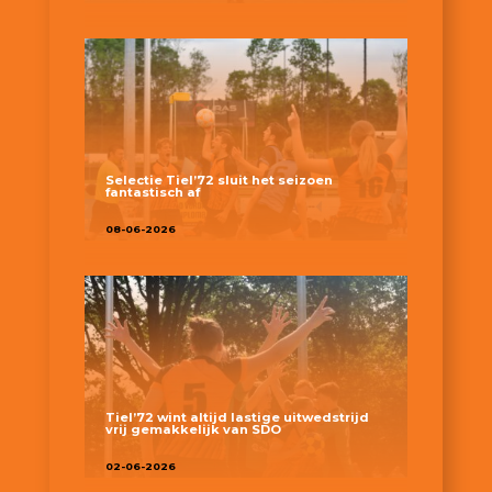
Selectie Tiel’72 sluit het seizoen
fantastisch af
08-06-2026
Tiel’72 wint altijd lastige uitwedstrijd
vrij gemakkelijk van SDO
02-06-2026