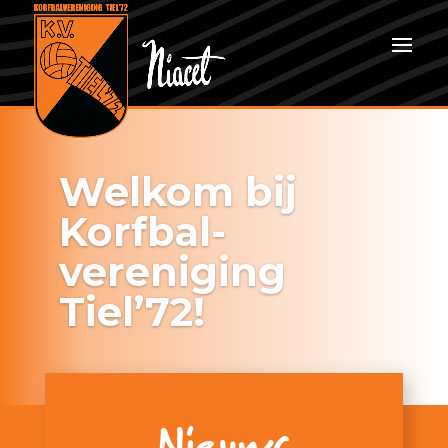
Welkom bij
Korfbal­
vereniging
Tiel’72!
Nieuws