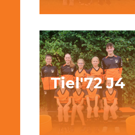
Tiel'72 J4