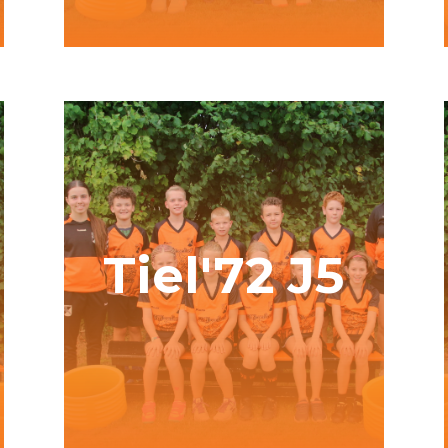
Tiel'72 J5