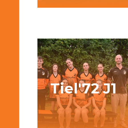
Tiel'72 J1