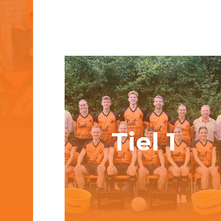
Tiel 1