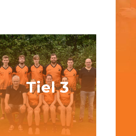
Tiel 3