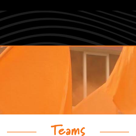
Teams