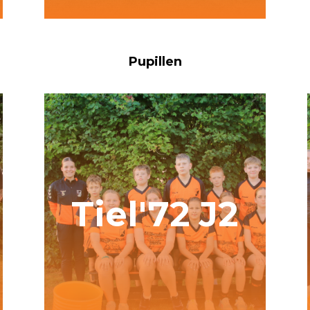
Pupillen
Tiel'72 J2