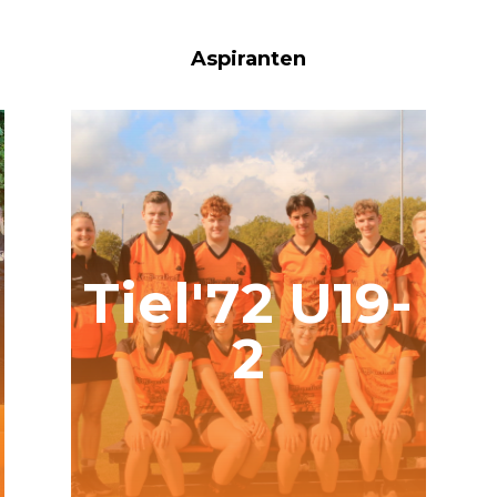
Aspiranten
1
Tiel'72 U19-
2