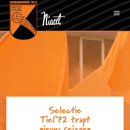
Selectie
Tiel’72 trapt
nieuw seizoen