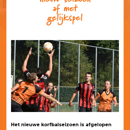
af met
gelijkspel
Het nieuwe korfbalseizoen is afgelopen